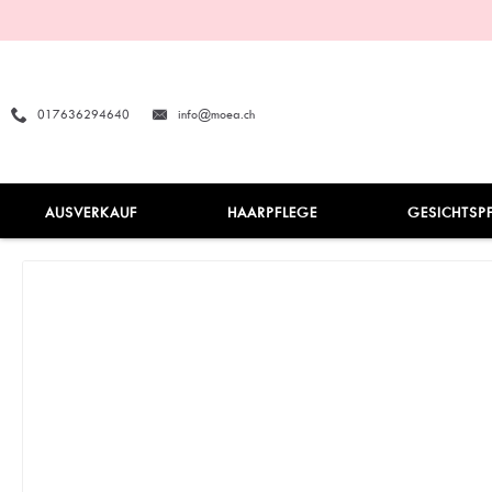
017636294640
info@moea.ch
AUSVERKAUF
HAARPFLEGE
GESICHTSP